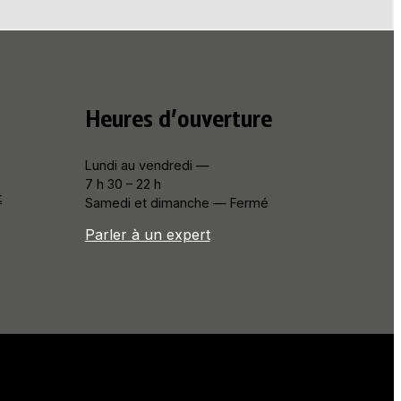
Heures d’ouverture
Lundi au vendredi —
7 h 30 – 22 h
t
Samedi et dimanche — Fermé
Parler à un expert