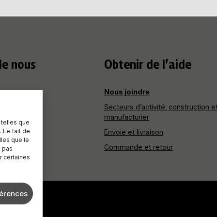
de nous
Obtenir de l’aide
Nous joindre
Secteurs d’activité: construction e
manufacturier
 telles que
 Le fait de
Envoie et livraison
ités
lles que le
Commande et retour
e pas
r certaines
férences