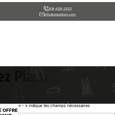
418-426-3333
info@plastitom.com
ez Plasti-Tom
«
» indique les champs nécessaires
*
 OFFRE