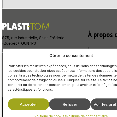
À propos 
875, rue Industrielle, Saint-Frédéric
(Québec) G0N 1P0
À propos
418-426-3333
–
info@plastitom.com
Gérer le consentement
Catalogue
Procédés
Pour offrir les meilleures expériences, nous utilisons des technologies
les cookies pour stocker et/ou accéder aux informations des appareils.
Secteurs d’activ
consentir à ces technologies nous permettra de traiter des données te
comportement de navigation ou les ID uniques sur ce site. Le fait de n
consentir ou de retirer son consentement peut avoir un effet négatif su
caractéristiques et fonctions.
Politique de confidentialité
Politique de cookies
Accepter
Refuser
Voir les pré
© 2026 Plasti-Tom | Réalisation :
Zonart communications
Politique de cookies
Politique de confidentialité