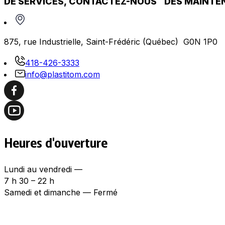
DE SERVICES, CONTACTEZ-NOUS DÈS MAINTE
875, rue Industrielle, Saint-Frédéric (Québec) G0N 1P0
418-426-3333
info@plastitom.com
Heures d'ouverture
Lundi au vendredi —
7 h 30 – 22 h
Samedi et dimanche — Fermé